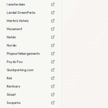
I amsterdam
Landal GreenParks
Martin's Hotels
Musement
Netski
Nordic
Plopsa Hébergements
Puy du Fou
Quickparking.com
Reli
Rentcars
Skiset
Sunparks