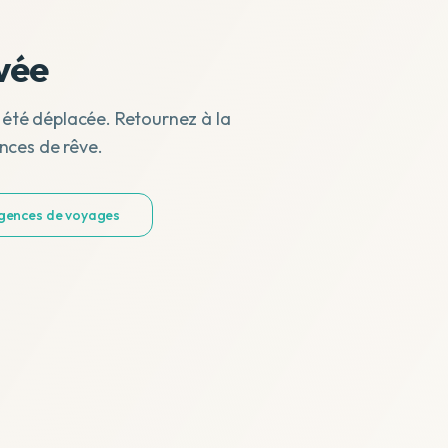
vée
 été déplacée. Retournez à la
nces de rêve.
agences de voyages