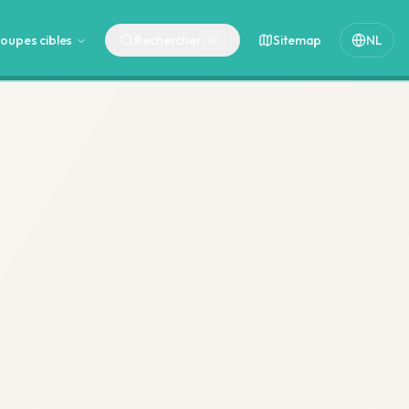
oupes cibles
Rechercher
Sitemap
NL
⌘
K