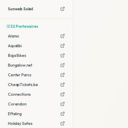
Sunweb Soleil
32
Partenaires
Alamo
Aqualibi
Baja Bikes
Bungalow.net
Center Parcs
CheapTickets.be
Connections
Corendon
Efteling
Holiday Suites