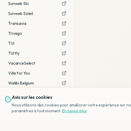
Sunweb Ski
Sunweb Soleil
Transavia
Trivago
TUI
TUI fly
VacanceSelect
Villa for You
Walibi Belgium
Avis sur les cookies
Voir tous les partenaires →
Nous utilisons des cookies pour améliorer votre expérience sur notr
Avis affiliés :
Ce sont des liens
paramètres à tout moment.
En savoir plus
d'affiliation. Si vous réservez via ces
liens, nous recevons une petite
commission, sans frais
supplémentaires pour vous.