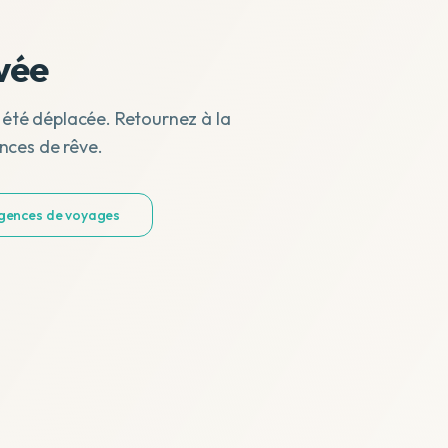
vée
 été déplacée. Retournez à la
nces de rêve.
agences de voyages