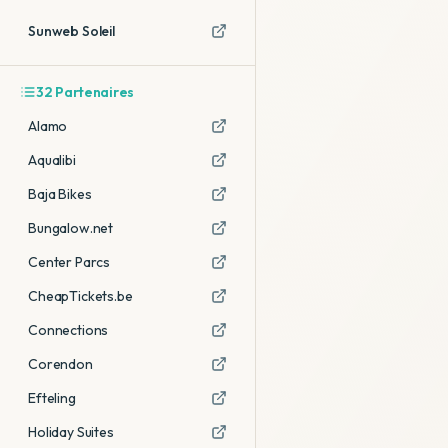
Sunweb Soleil
32
Partenaires
Alamo
Aqualibi
Baja Bikes
Bungalow.net
Center Parcs
CheapTickets.be
Connections
Corendon
Efteling
Holiday Suites