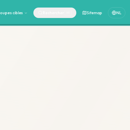
oupes cibles
Rechercher
Sitemap
NL
⌘
K