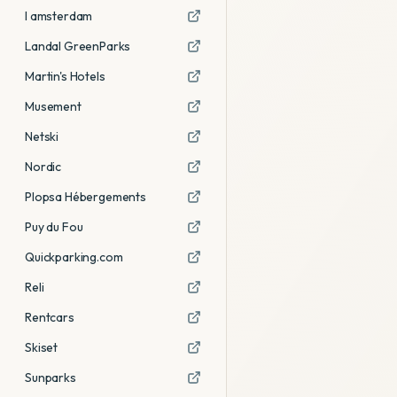
I amsterdam
Landal GreenParks
Martin's Hotels
Musement
Netski
Nordic
Plopsa Hébergements
Puy du Fou
Quickparking.com
Reli
Rentcars
Skiset
Sunparks