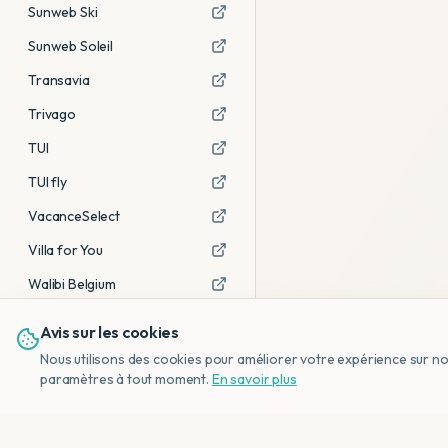
Sunweb Ski
Sunweb Soleil
Transavia
Trivago
TUI
TUI fly
VacanceSelect
Villa for You
Walibi Belgium
Avis sur les cookies
Voir tous les partenaires →
Nous utilisons des cookies pour améliorer votre expérience sur notr
Avis affiliés :
Ce sont des liens
paramètres à tout moment.
En savoir plus
d'affiliation. Si vous réservez via ces
liens, nous recevons une petite
commission, sans frais
supplémentaires pour vous.