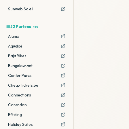
Sunweb Soleil
32
Partenaires
Alamo
Aqualibi
Baja Bikes
Bungalow.net
Center Parcs
CheapTickets.be
Connections
Corendon
Efteling
Holiday Suites