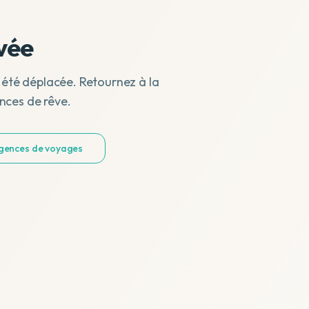
vée
 été déplacée. Retournez à la
nces de rêve.
agences de voyages