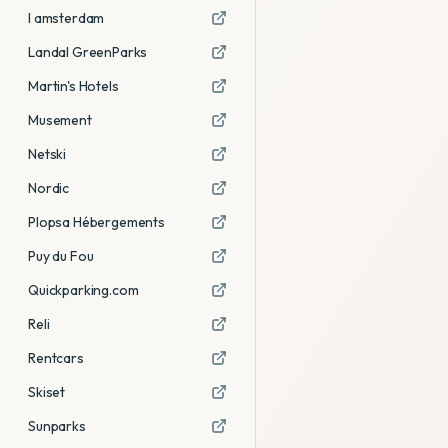
I amsterdam
Landal GreenParks
Martin's Hotels
Musement
Netski
Nordic
Plopsa Hébergements
Puy du Fou
Quickparking.com
Reli
Rentcars
Skiset
Sunparks