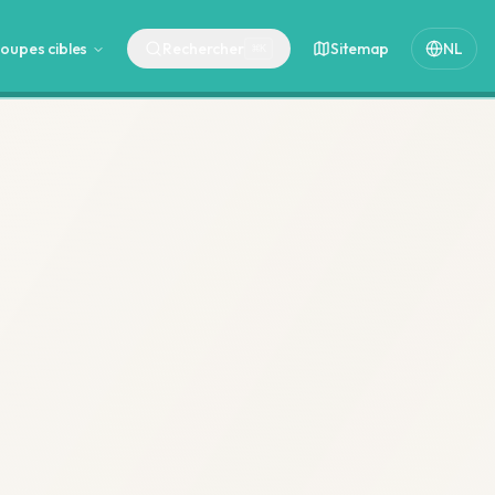
oupes cibles
Rechercher
Sitemap
NL
⌘
K