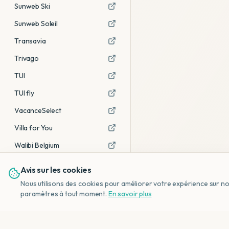
Sunweb Ski
Sunweb Soleil
Transavia
Trivago
TUI
TUI fly
VacanceSelect
Villa for You
Walibi Belgium
Avis sur les cookies
Voir tous les partenaires →
Nous utilisons des cookies pour améliorer votre expérience sur notr
Avis affiliés :
Ce sont des liens
paramètres à tout moment.
En savoir plus
d'affiliation. Si vous réservez via ces
liens, nous recevons une petite
commission, sans frais
supplémentaires pour vous.