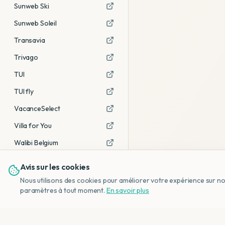
Sunweb Ski
Sunweb Soleil
Transavia
Trivago
TUI
TUI fly
VacanceSelect
Villa for You
Walibi Belgium
Avis sur les cookies
Voir tous les partenaires →
Nous utilisons des cookies pour améliorer votre expérience sur notr
Avis affiliés :
Ce sont des liens
paramètres à tout moment.
En savoir plus
d'affiliation. Si vous réservez via ces
liens, nous recevons une petite
commission, sans frais
supplémentaires pour vous.