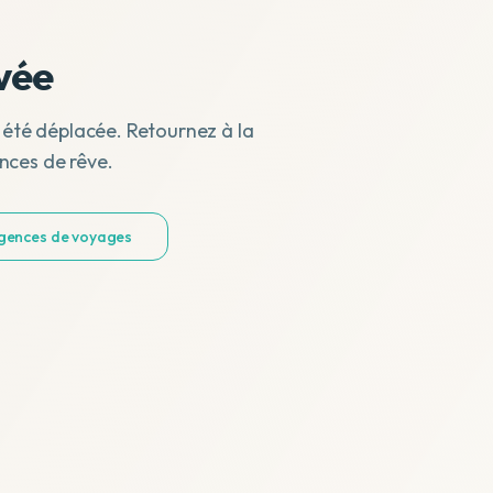
vée
 été déplacée. Retournez à la
nces de rêve.
agences de voyages