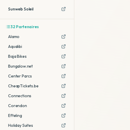
Sunweb Soleil
32
Partenaires
Alamo
Aqualibi
Baja Bikes
Bungalow.net
Center Parcs
CheapTickets.be
Connections
Corendon
Efteling
Holiday Suites