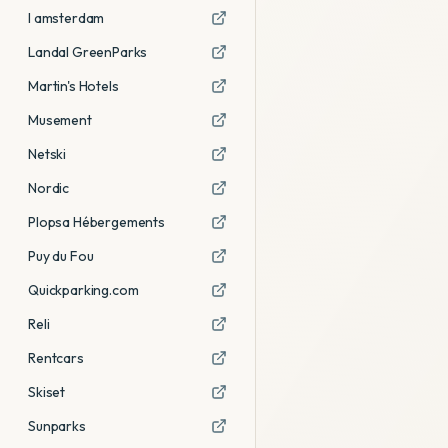
I amsterdam
Landal GreenParks
Martin's Hotels
Musement
Netski
Nordic
Plopsa Hébergements
Puy du Fou
Quickparking.com
Reli
Rentcars
Skiset
Sunparks