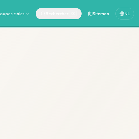
oupes cibles
Rechercher
Sitemap
NL
⌘
K