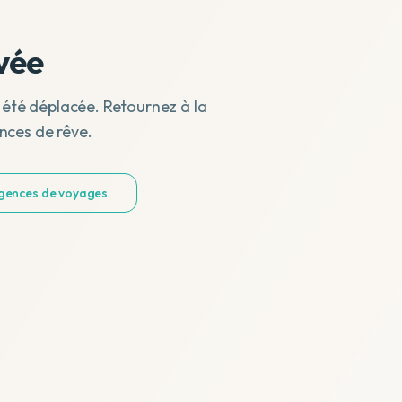
vée
 été déplacée. Retournez à la
nces de rêve.
agences de voyages