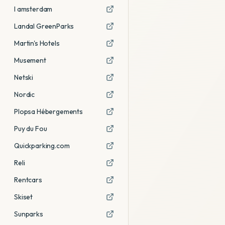
I amsterdam
Landal GreenParks
Martin's Hotels
Musement
Netski
Nordic
Plopsa Hébergements
Puy du Fou
Quickparking.com
Reli
Rentcars
Skiset
Sunparks