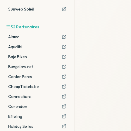
Sunweb Soleil
32
Partenaires
Alamo
Aqualibi
Baja Bikes
Bungalow.net
Center Parcs
CheapTickets.be
Connections
Corendon
Efteling
Holiday Suites