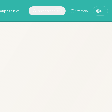
oupes cibles
Rechercher
Sitemap
NL
⌘
K