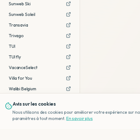
Sunweb Ski
Sunweb Soleil
Transavia
Trivago
TUI
TUI fly
VacanceSelect
Villa for You
Walibi Belgium
Avis sur les cookies
Voir tous les partenaires →
Nous utilisons des cookies pour améliorer votre expérience sur notr
Avis affiliés :
Ce sont des liens
paramètres à tout moment.
En savoir plus
d'affiliation. Si vous réservez via ces
liens, nous recevons une petite
commission, sans frais
supplémentaires pour vous.