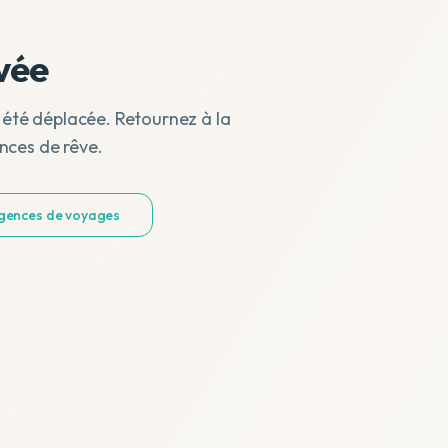
vée
 été déplacée. Retournez à la
nces de rêve.
agences de voyages