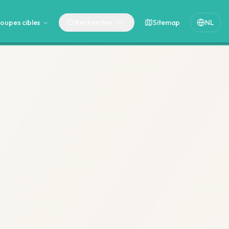
oupes cibles
Rechercher
Sitemap
NL
⌘
K