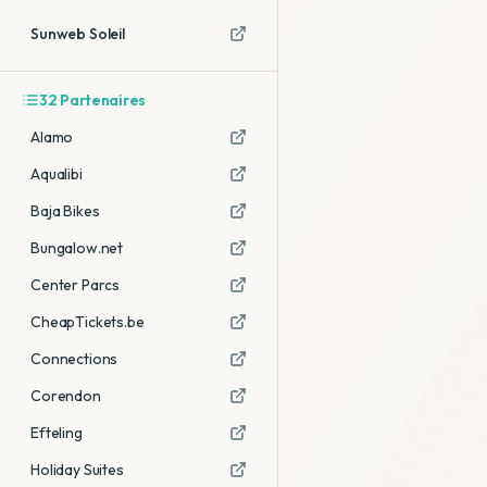
Sunweb Soleil
32
Partenaires
Alamo
Aqualibi
Baja Bikes
Bungalow.net
Center Parcs
CheapTickets.be
Connections
Corendon
Efteling
Holiday Suites