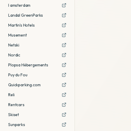
I amsterdam
Landal GreenParks
Martin's Hotels
Musement
Netski
Nordic
Plopsa Hébergements
Puy du Fou
Quickparking.com
Reli
Rentcars
Skiset
Sunparks