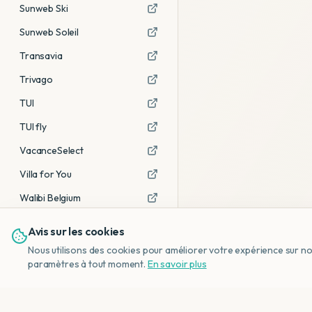
Sunweb Ski
Sunweb Soleil
Transavia
Trivago
TUI
TUI fly
VacanceSelect
Villa for You
Walibi Belgium
Avis sur les cookies
Voir tous les partenaires →
Nous utilisons des cookies pour améliorer votre expérience sur notr
Avis affiliés :
Ce sont des liens
paramètres à tout moment.
En savoir plus
d'affiliation. Si vous réservez via ces
liens, nous recevons une petite
commission, sans frais
supplémentaires pour vous.