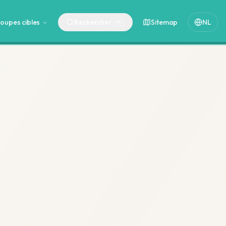
oupes cibles
Rechercher
Sitemap
NL
⌘
K