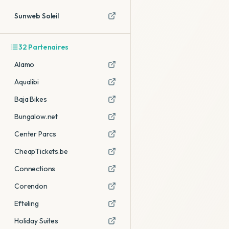
Sunweb Soleil
32
Partenaires
Alamo
Aqualibi
Baja Bikes
Bungalow.net
Center Parcs
CheapTickets.be
Connections
Corendon
Efteling
Holiday Suites