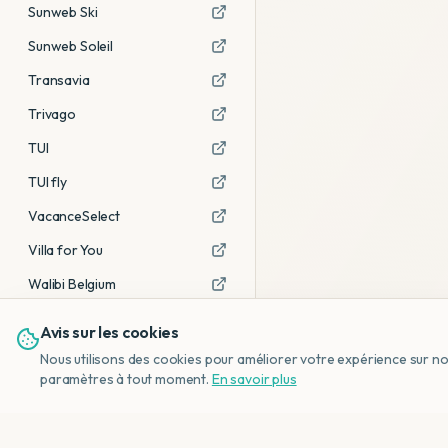
Sunweb Ski
Sunweb Soleil
Transavia
Trivago
TUI
TUI fly
VacanceSelect
Villa for You
Walibi Belgium
Avis sur les cookies
Voir tous les partenaires →
Nous utilisons des cookies pour améliorer votre expérience sur notr
Avis affiliés :
Ce sont des liens
paramètres à tout moment.
En savoir plus
d'affiliation. Si vous réservez via ces
liens, nous recevons une petite
commission, sans frais
supplémentaires pour vous.