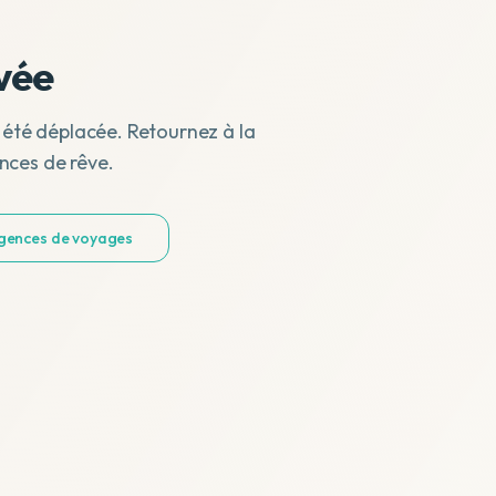
vée
 été déplacée. Retournez à la
nces de rêve.
agences de voyages