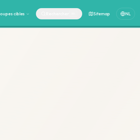
oupes cibles
Rechercher
Sitemap
NL
⌘
K