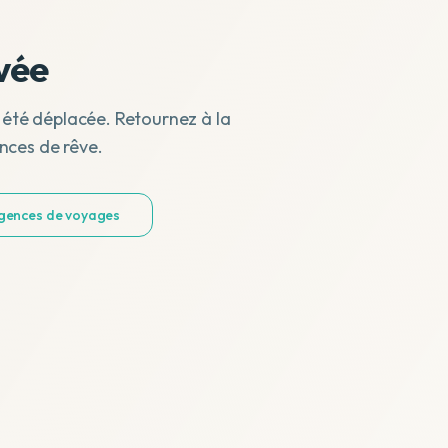
vée
 été déplacée. Retournez à la
nces de rêve.
agences de voyages