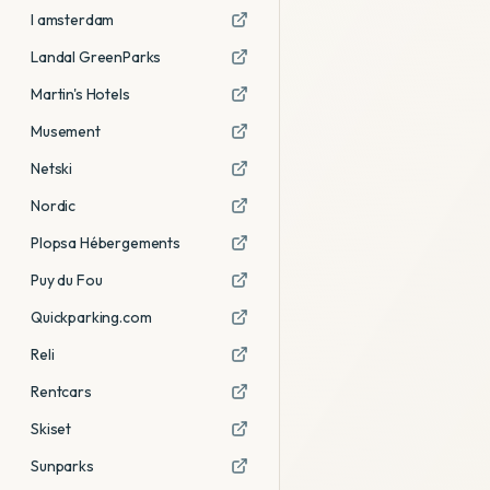
I amsterdam
Landal GreenParks
Martin's Hotels
Musement
Netski
Nordic
Plopsa Hébergements
Puy du Fou
Quickparking.com
Reli
Rentcars
Skiset
Sunparks