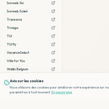
Sunweb Ski
Sunweb Soleil
Transavia
Trivago
TUI
TUI fly
VacanceSelect
Villa for You
Walibi Belgium
Avis sur les cookies
Voir tous les partenaires →
Nous utilisons des cookies pour améliorer votre expérience sur notr
Avis affiliés :
Ce sont des liens
paramètres à tout moment.
En savoir plus
d'affiliation. Si vous réservez via ces
liens, nous recevons une petite
commission, sans frais
supplémentaires pour vous.