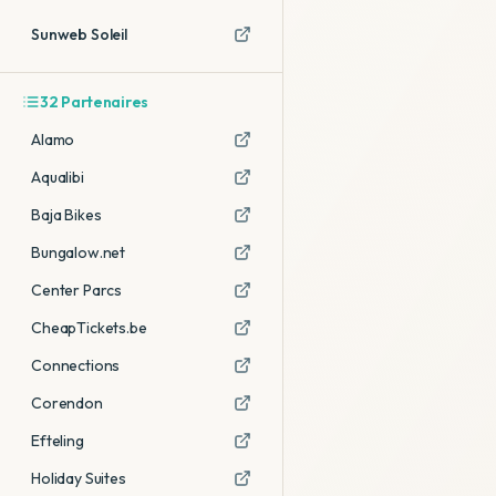
Sunweb Soleil
32
Partenaires
Alamo
Aqualibi
Baja Bikes
Bungalow.net
Center Parcs
CheapTickets.be
Connections
Corendon
Efteling
Holiday Suites