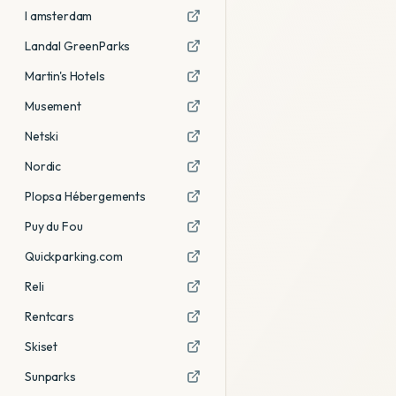
I amsterdam
Landal GreenParks
Martin's Hotels
Musement
Netski
Nordic
Plopsa Hébergements
Puy du Fou
Quickparking.com
Reli
Rentcars
Skiset
Sunparks