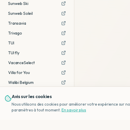
Sunweb Ski
Sunweb Soleil
Transavia
Trivago
TUI
TUI fly
VacanceSelect
Villa for You
Walibi Belgium
Avis sur les cookies
Voir tous les partenaires →
Nous utilisons des cookies pour améliorer votre expérience sur notr
Avis affiliés :
Ce sont des liens
paramètres à tout moment.
En savoir plus
d'affiliation. Si vous réservez via ces
liens, nous recevons une petite
commission, sans frais
supplémentaires pour vous.