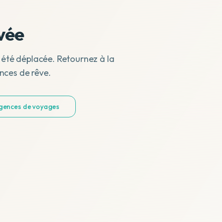
vée
 été déplacée. Retournez à la
nces de rêve.
agences de voyages