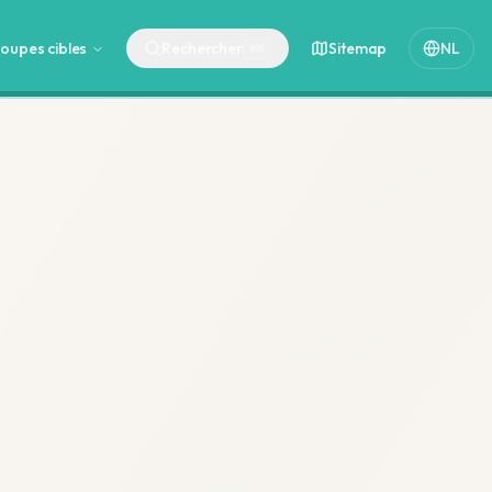
oupes cibles
Rechercher
Sitemap
NL
⌘
K