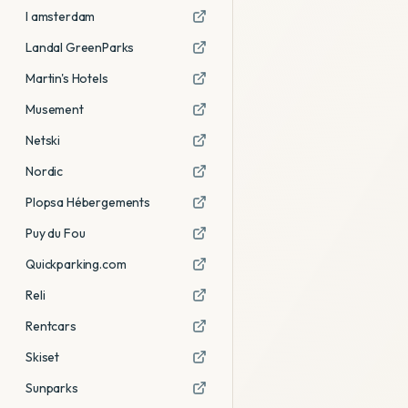
I amsterdam
Landal GreenParks
Martin's Hotels
Musement
Netski
Nordic
Plopsa Hébergements
Puy du Fou
Quickparking.com
Reli
Rentcars
Skiset
Sunparks