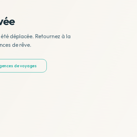
vée
 été déplacée. Retournez à la
nces de rêve.
agences de voyages