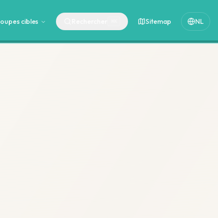
oupes cibles
Rechercher
Sitemap
NL
⌘
K