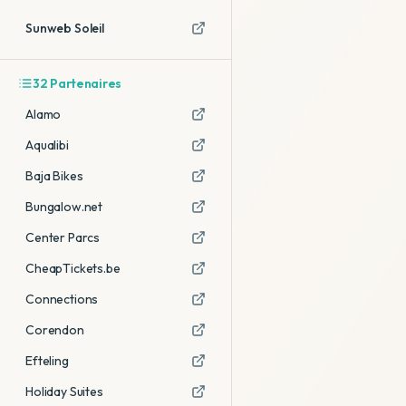
Sunweb Soleil
32
Partenaires
Alamo
Aqualibi
Baja Bikes
Bungalow.net
Center Parcs
CheapTickets.be
Connections
Corendon
Efteling
Holiday Suites