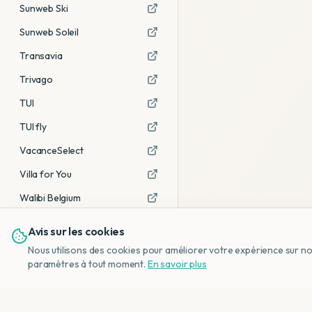
Sunweb Ski
Sunweb Soleil
Transavia
Trivago
TUI
TUI fly
VacanceSelect
Villa for You
Walibi Belgium
Avis sur les cookies
Voir tous les partenaires →
Nous utilisons des cookies pour améliorer votre expérience sur notr
Avis affiliés :
Ce sont des liens
paramètres à tout moment.
En savoir plus
d'affiliation. Si vous réservez via ces
liens, nous recevons une petite
commission, sans frais
supplémentaires pour vous.