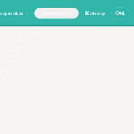
oupes cibles
Rechercher
Sitemap
NL
⌘
K