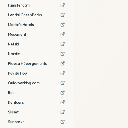
I amsterdam
Landal GreenParks
Martin's Hotels
Musement
Netski
Nordic
Plopsa Hébergements
Puy du Fou
Quickparking.com
Reli
Rentcars
Skiset
Sunparks