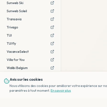
Sunweb Ski
Sunweb Soleil
Transavia
Trivago
TUI
TUI fly
VacanceSelect
Villa for You
Walibi Belgium
Avis sur les cookies
Voir tous les partenaires →
Nous utilisons des cookies pour améliorer votre expérience sur notr
Avis affiliés :
Ce sont des liens
paramètres à tout moment.
En savoir plus
d'affiliation. Si vous réservez via ces
liens, nous recevons une petite
commission, sans frais
supplémentaires pour vous.