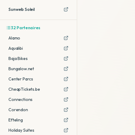
Sunweb Soleil
32
Partenaires
Alamo
Aqualibi
Baja Bikes
Bungalow.net
Center Parcs
CheapTickets.be
Connections
Corendon
Efteling
Holiday Suites