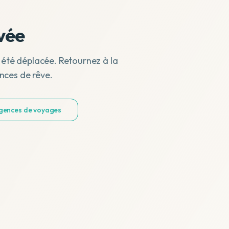
vée
 été déplacée. Retournez à la
nces de rêve.
agences de voyages