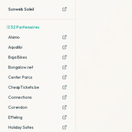
Sunweb Soleil
32
Partenaires
Alamo
Aqualibi
Baja Bikes
Bungalow.net
Center Parcs
CheapTickets.be
Connections
Corendon
Efteling
Holiday Suites