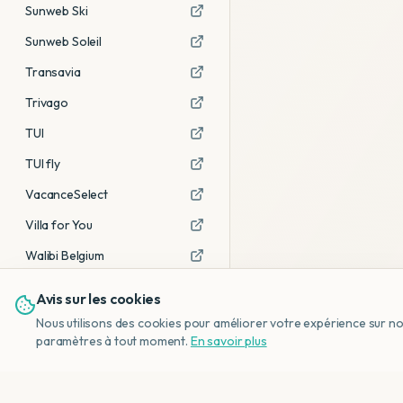
Sunweb Ski
Sunweb Soleil
Transavia
Trivago
TUI
TUI fly
VacanceSelect
Villa for You
Walibi Belgium
Avis sur les cookies
Voir tous les partenaires →
Nous utilisons des cookies pour améliorer votre expérience sur notr
Avis affiliés :
Ce sont des liens
paramètres à tout moment.
En savoir plus
d'affiliation. Si vous réservez via ces
liens, nous recevons une petite
commission, sans frais
supplémentaires pour vous.