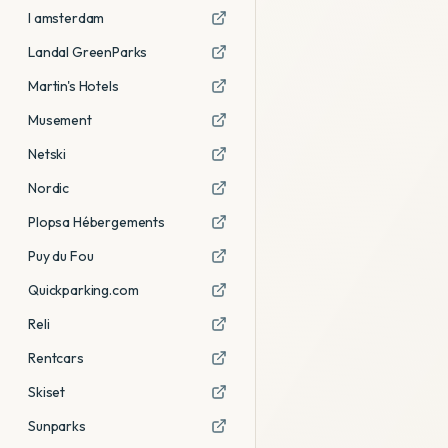
I amsterdam
Landal GreenParks
Martin's Hotels
Musement
Netski
Nordic
Plopsa Hébergements
Puy du Fou
Quickparking.com
Reli
Rentcars
Skiset
Sunparks