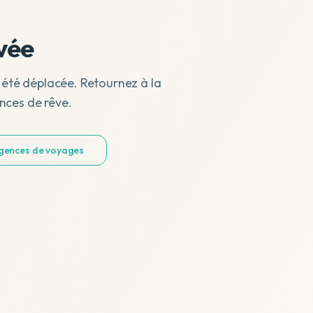
vée
 été déplacée. Retournez à la
nces de rêve.
agences de voyages