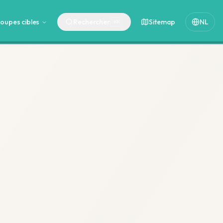
oupes cibles
Rechercher
Sitemap
NL
⌘
K