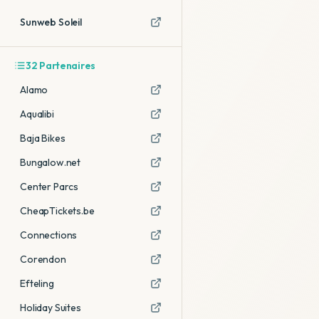
Sunweb Soleil
32
Partenaires
Alamo
Aqualibi
Baja Bikes
Bungalow.net
Center Parcs
CheapTickets.be
Connections
Corendon
Efteling
Holiday Suites