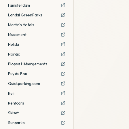
I amsterdam
Landal GreenParks
Martin's Hotels
Musement
Netski
Nordic
Plopsa Hébergements
Puy du Fou
Quickparking.com
Reli
Rentcars
Skiset
Sunparks