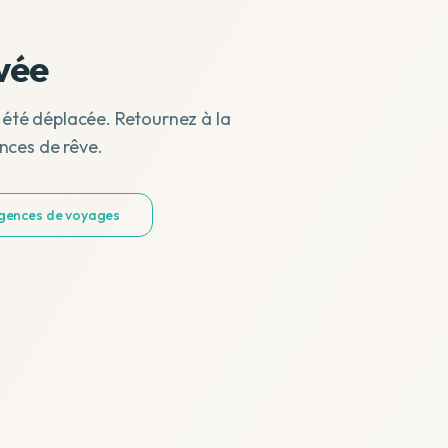
vée
 été déplacée. Retournez à la
nces de rêve.
agences de voyages