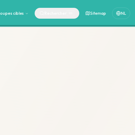
oupes cibles
Rechercher
Sitemap
NL
⌘
K