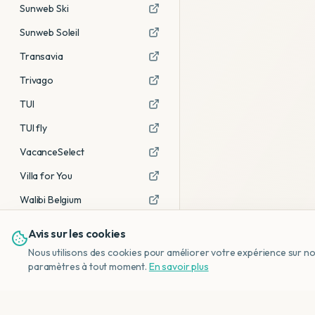
Sunweb Ski
Sunweb Soleil
Transavia
Trivago
TUI
TUI fly
VacanceSelect
Villa for You
Walibi Belgium
Avis sur les cookies
Voir tous les partenaires →
Nous utilisons des cookies pour améliorer votre expérience sur notr
Avis affiliés :
Ce sont des liens
paramètres à tout moment.
En savoir plus
d'affiliation. Si vous réservez via ces
liens, nous recevons une petite
commission, sans frais
supplémentaires pour vous.