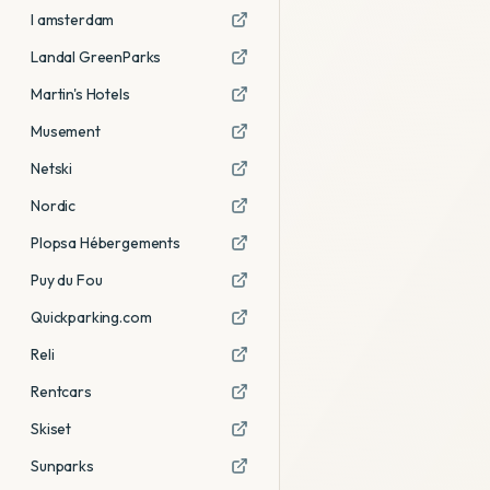
I amsterdam
Landal GreenParks
Martin's Hotels
Musement
Netski
Nordic
Plopsa Hébergements
Puy du Fou
Quickparking.com
Reli
Rentcars
Skiset
Sunparks