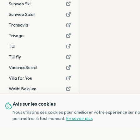
Sunweb Ski
Sunweb Soleil
Transavia
Trivago
TUI
TUI fly
VacanceSelect
Villa for You
Walibi Belgium
Avis sur les cookies
Voir tous les partenaires →
Nous utilisons des cookies pour améliorer votre expérience sur notr
Avis affiliés :
Ce sont des liens
paramètres à tout moment.
En savoir plus
d'affiliation. Si vous réservez via ces
liens, nous recevons une petite
commission, sans frais
supplémentaires pour vous.