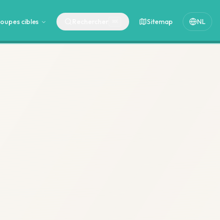
oupes cibles
Rechercher
Sitemap
NL
⌘
K