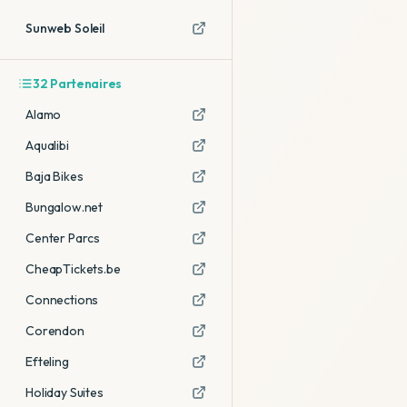
Sunweb Soleil
32
Partenaires
Alamo
Aqualibi
Baja Bikes
Bungalow.net
Center Parcs
CheapTickets.be
Connections
Corendon
Efteling
Holiday Suites