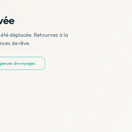
vée
 été déplacée. Retournez à la
nces de rêve.
agences de voyages