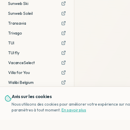
Sunweb Ski
Sunweb Soleil
Transavia
Trivago
TUI
TUI fly
VacanceSelect
Villa for You
Walibi Belgium
Avis sur les cookies
Voir tous les partenaires →
Nous utilisons des cookies pour améliorer votre expérience sur notr
Avis affiliés :
Ce sont des liens
paramètres à tout moment.
En savoir plus
d'affiliation. Si vous réservez via ces
liens, nous recevons une petite
commission, sans frais
supplémentaires pour vous.