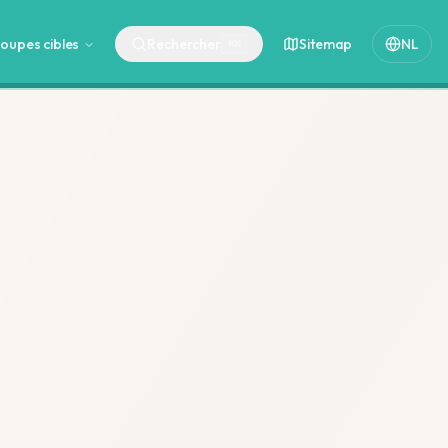
oupes cibles
Rechercher
Sitemap
NL
⌘
K