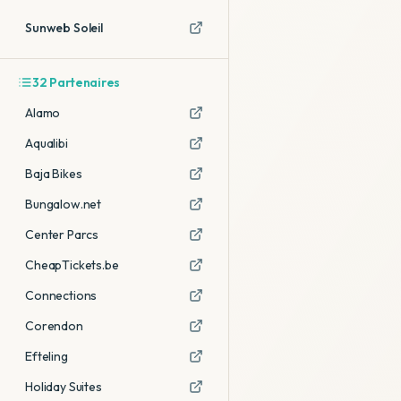
Sunweb Soleil
32
Partenaires
Alamo
Aqualibi
Baja Bikes
Bungalow.net
Center Parcs
CheapTickets.be
Connections
Corendon
Efteling
Holiday Suites