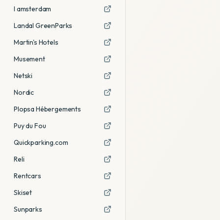
I amsterdam
Landal GreenParks
Martin's Hotels
Musement
Netski
Nordic
Plopsa Hébergements
Puy du Fou
Quickparking.com
Reli
Rentcars
Skiset
Sunparks