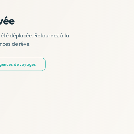
vée
 été déplacée. Retournez à la
nces de rêve.
agences de voyages