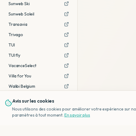
Sunweb Ski
Sunweb Soleil
Transavia
Trivago
TUI
TUI fly
VacanceSelect
Villa for You
Walibi Belgium
Avis sur les cookies
Voir tous les partenaires →
Nous utilisons des cookies pour améliorer votre expérience sur notr
Avis affiliés :
Ce sont des liens
paramètres à tout moment.
En savoir plus
d'affiliation. Si vous réservez via ces
liens, nous recevons une petite
commission, sans frais
supplémentaires pour vous.