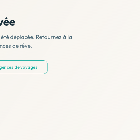
vée
 été déplacée. Retournez à la
nces de rêve.
agences de voyages