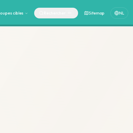
oupes cibles
Rechercher
Sitemap
NL
⌘
K