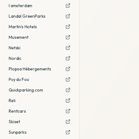
I amsterdam
Landal GreenParks
Martin's Hotels
Musement
Netski
Nordic
Plopsa Hébergements
Puy du Fou
Quickparking.com
Reli
Rentcars
Skiset
Sunparks