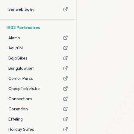
Sunweb Soleil
32
Partenaires
Alamo
Aqualibi
Baja Bikes
Bungalow.net
Center Parcs
CheapTickets.be
Connections
Corendon
Efteling
Holiday Suites