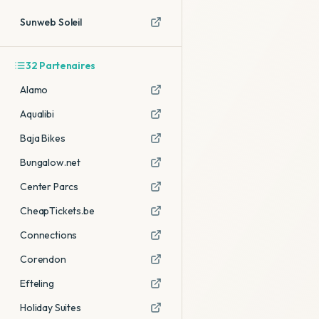
Sunweb Soleil
32
Partenaires
Alamo
Aqualibi
Baja Bikes
Bungalow.net
Center Parcs
CheapTickets.be
Connections
Corendon
Efteling
Holiday Suites