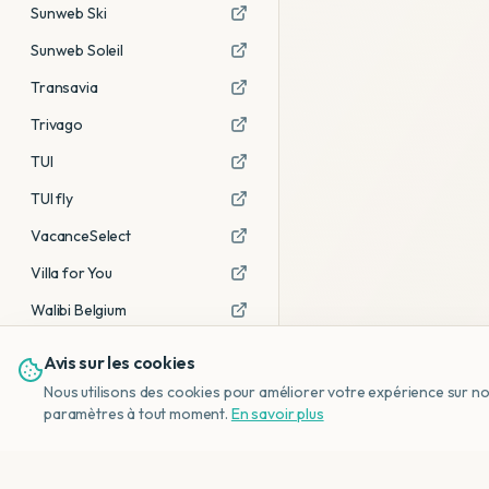
Sunweb Ski
Sunweb Soleil
Transavia
Trivago
TUI
TUI fly
VacanceSelect
Villa for You
Walibi Belgium
Avis sur les cookies
Voir tous les partenaires →
Nous utilisons des cookies pour améliorer votre expérience sur notr
Avis affiliés :
Ce sont des liens
paramètres à tout moment.
En savoir plus
d'affiliation. Si vous réservez via ces
liens, nous recevons une petite
commission, sans frais
supplémentaires pour vous.