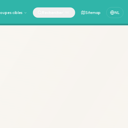
oupes cibles
Rechercher
Sitemap
NL
⌘
K