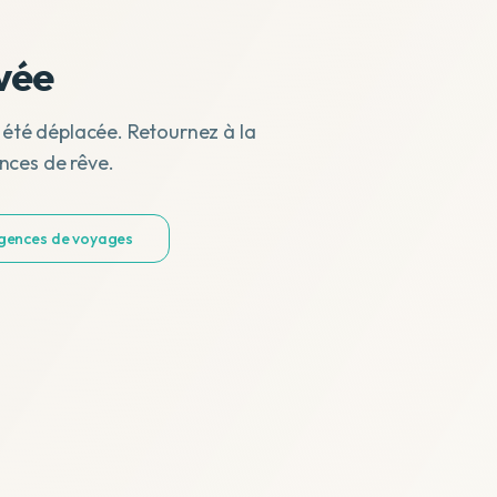
vée
 été déplacée. Retournez à la
nces de rêve.
agences de voyages