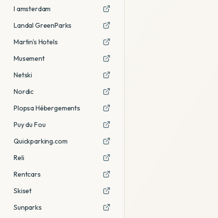
I amsterdam
Landal GreenParks
Martin's Hotels
Musement
Netski
Nordic
Plopsa Hébergements
Puy du Fou
Quickparking.com
Reli
Rentcars
Skiset
Sunparks